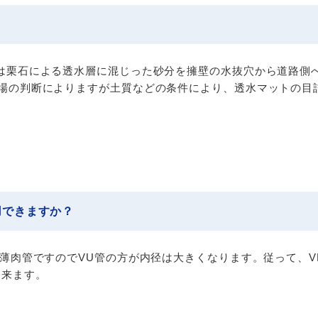
は栗石による透水層に混じった砂分を擁壁の水抜穴から道路側
場の判断によりますが土質などの条件により、透水マットの目
用できますか？
は薄肉管ですのでVU管の方が内径は大きくなります。従って、
出来ます。