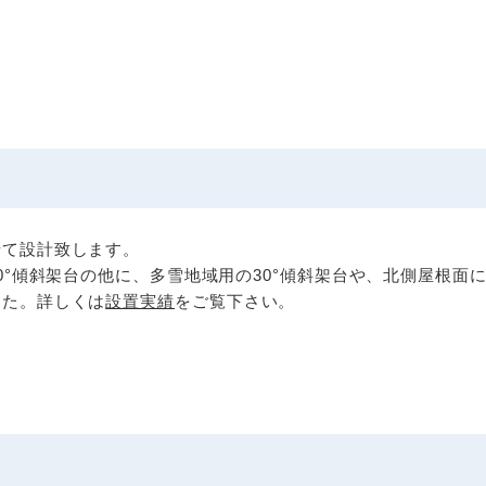
せて設計致します。
20°傾斜架台の他に、多雪地域用の30°傾斜架台や、北側屋根
した。詳しくは
設置実績
をご覧下さい。