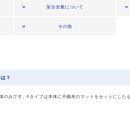
架台全般について
その他
いは？
体のみです。Fタイプは本体に不織布のマットをセットにした