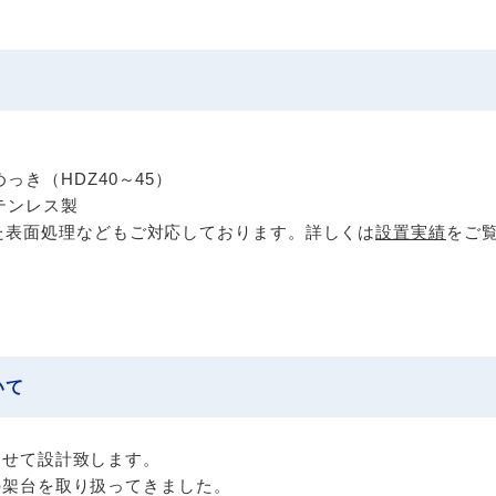
っき（HDZ40～45）
テンレス製
た表面処理などもご対応しております。詳しくは
設置実績
をご
いて
わせて設計致します。
の架台を取り扱ってきました。