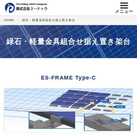
メニュー
HOME
〉 緑石・軽量金具組合せ据え置き架台
緑石・軽量金具組合せ据え置き架台
ES-FRAME Type-C