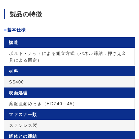
製品の特徴
■
基本仕様
構造
ボルト・ナットによる組立方式（パネル締結：押さえ金
具による固定）
材料
SS400
表面処理
溶融亜鉛めっき（HDZ40～45）
ファスナー類
ステンレス製
躯体との締結