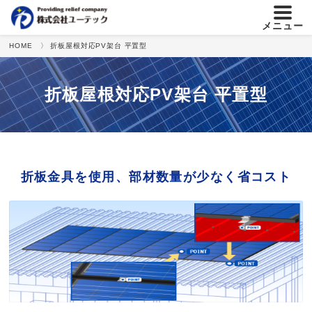
メニュー
HOME
〉 折板屋根対応PV架台 平置型
折板屋根対応PV架台 平置型
折板金具を使用、部材数量が少なく省コスト