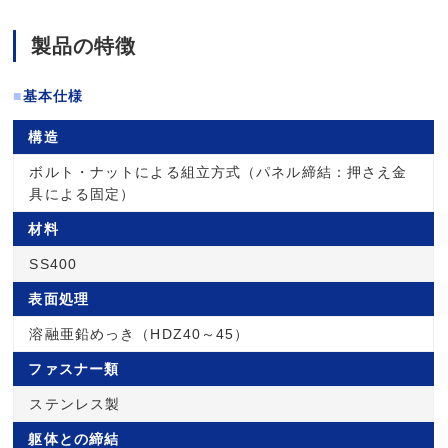
製品の特徴
■
基本仕様
構造
ボルト・ナットによる組立方式（パネル締結：押さえ金
具による固定）
材料
SS400
表面処理
溶融亜鉛めっき（HDZ40～45）
ファスナー類
ステンレス製
躯体との締結